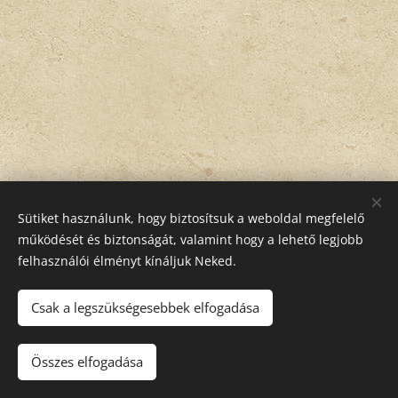
Sütiket használunk, hogy biztosítsuk a weboldal megfelelő
működését és biztonságát, valamint hogy a lehető legjobb
felhasználói élményt kínáljuk Neked.
Csak a legszükségesebbek elfogadása
KORONA APARTMANHÁZ 5465 Cserkeszőlő, Petőfi S. u. 12
Telefon: 06-30/910-8560
Összes elfogadása
Az oldalt a
Webnode
működteti
Sütik