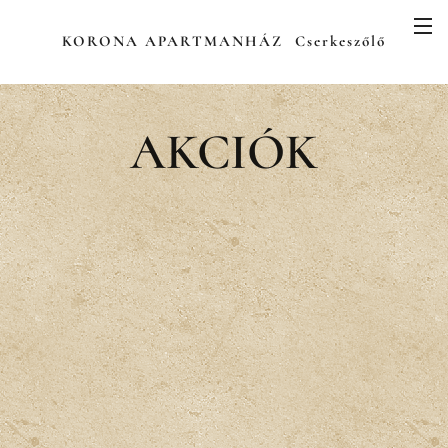
KORONA APARTMANHÁZ Cserkeszőlő
AKCIÓK